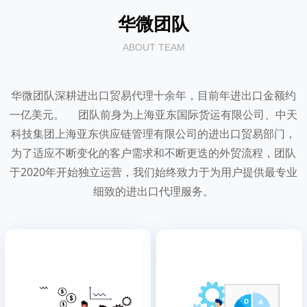
华微团队
ABOUT TEAM
华微团队深耕进出口贸易代理十余年，目前年进出口金额约
节约时间成本
一站式税收服务
一亿美元。 团队前身为上海亚东国际货运有限公司、中天
科技集团上海亚东供应链管理有限公司的进出口贸易部门，
为了适应不断变化的客户需求和不断更迭的外贸流程，团队
用户无需制作单证，华微将
便捷退税
最快2日垫付退税
于2020年开始独立运营，我们始终致力于为用户提供最专业
负责所有的操作流程， 并与
降本增效
简化监管侧沟通
细致的进出口代理服务。
用户指定的货代对接（或提
财税服务
合法避税等咨询
供货代服务