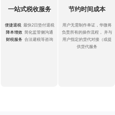
一站式税收服务
节约时间成本
用户无需
进出口权
精准高效
专业团队归类
用户无需
聘操作专员
极致服务
提供专属客服
便捷退税
最快2日垫付退税
用户无需制作单证，华微将
用户无需
财务等专员
便捷通关
AEO认证报关
降本增效
简化监管侧沟通
负责所有的操作流程， 并与
财税服务
合法避税等咨询
用户指定的货代对接（或提
供货代服务